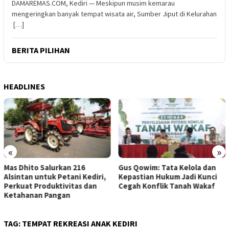
DAMAREMAS.COM, Kediri — Meskipun musim kemarau
mengeringkan banyak tempat wisata air, Sumber Jiput di Kelurahan
[…]
BERITA PILIHAN
HEADLINES
«
»
an 216
Gus Qowim: Tata Kelola dan
Mas Dhito Minta 
tani Kediri,
Kepastian Hukum Jadi Kunci
Proaktif Pantau 
vitas dan
Cegah Konflik Tanah Wakaf
Desil Warga agar
n
Sosial Tepat Sas
TAG:
TEMPAT REKREASI ANAK KEDIRI