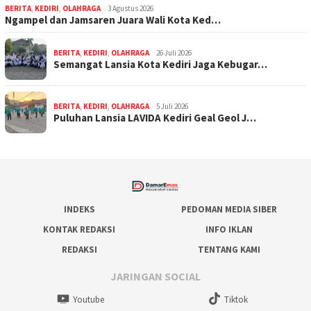
BERITA
,
KEDIRI
,
OLAHRAGA
3 Agustus 2026
Ngampel dan Jamsaren Juara Wali Kota Ked…
BERITA
,
KEDIRI
,
OLAHRAGA
26 Juli 2026
Semangat Lansia Kota Kediri Jaga Kebugar…
BERITA
,
KEDIRI
,
OLAHRAGA
5 Juli 2026
Puluhan Lansia LAVIDA Kediri Geal Geol J…
INDEKS
PEDOMAN MEDIA SIBER
KONTAK REDAKSI
INFO IKLAN
REDAKSI
TENTANG KAMI
JARINGAN SOCIAL
Youtube
Tiktok