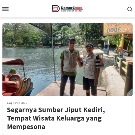
Loncat
Menu
ke
Mobile
konten
4 Agustus 2025
Segarnya Sumber Jiput Kediri,
Tempat Wisata Keluarga yang
Mempesona