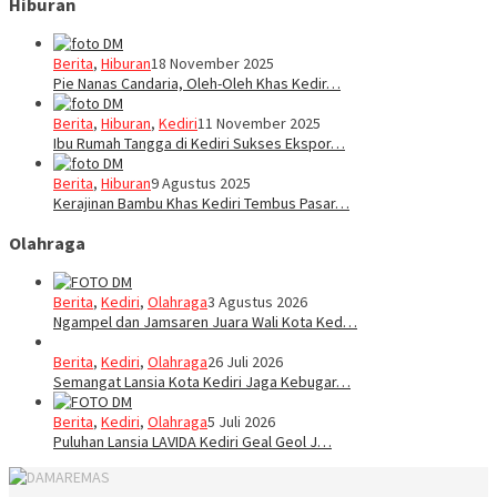
Hiburan
Berita
,
Hiburan
18 November 2025
Pie Nanas Candaria, Oleh-Oleh Khas Kedir…
Berita
,
Hiburan
,
Kediri
11 November 2025
Ibu Rumah Tangga di Kediri Sukses Ekspor…
Berita
,
Hiburan
9 Agustus 2025
Kerajinan Bambu Khas Kediri Tembus Pasar…
Olahraga
Berita
,
Kediri
,
Olahraga
3 Agustus 2026
Ngampel dan Jamsaren Juara Wali Kota Ked…
Berita
,
Kediri
,
Olahraga
26 Juli 2026
Semangat Lansia Kota Kediri Jaga Kebugar…
Berita
,
Kediri
,
Olahraga
5 Juli 2026
Puluhan Lansia LAVIDA Kediri Geal Geol J…