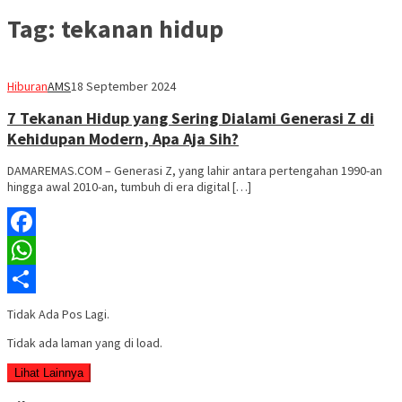
Tag:
tekanan hidup
Hiburan
AMS
18 September 2024
7 Tekanan Hidup yang Sering Dialami Generasi Z di
Kehidupan Modern, Apa Aja Sih?
DAMAREMAS.COM – Generasi Z, yang lahir antara pertengahan 1990-an
hingga awal 2010-an, tumbuh di era digital […]
Facebook
WhatsApp
Share
Tidak Ada Pos Lagi.
Tidak ada laman yang di load.
Lihat Lainnya