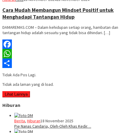
Cara Mudah Membangun Mindset Positif untuk
Menghadapi Tantangan Hidup
DAMAREMAS.COM – Dalam kehidupan setiap orang, hambatan dan
tantangan hidup adalah sesuatu yang tidak bisa dihindari. […]
Facebook
WhatsApp
Share
Tidak Ada Pos Lagi.
Tidak ada laman yang di load.
Lihat Lainnya
Hiburan
Berita
,
Hiburan
18 November 2025
Pie Nanas Candaria, Oleh-Oleh Khas Kedir…