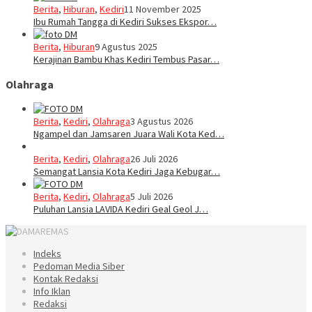
Berita
,
Hiburan
,
Kediri
11 November 2025
Ibu Rumah Tangga di Kediri Sukses Ekspor…
Berita
,
Hiburan
9 Agustus 2025
Kerajinan Bambu Khas Kediri Tembus Pasar…
Olahraga
Berita
,
Kediri
,
Olahraga
3 Agustus 2026
Ngampel dan Jamsaren Juara Wali Kota Ked…
Berita
,
Kediri
,
Olahraga
26 Juli 2026
Semangat Lansia Kota Kediri Jaga Kebugar…
Berita
,
Kediri
,
Olahraga
5 Juli 2026
Puluhan Lansia LAVIDA Kediri Geal Geol J…
Indeks
Pedoman Media Siber
Kontak Redaksi
Info Iklan
Redaksi