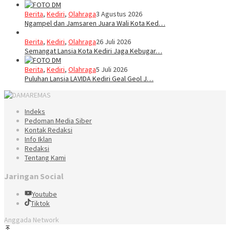
Berita
,
Kediri
,
Olahraga
3 Agustus 2026
Ngampel dan Jamsaren Juara Wali Kota Ked…
Berita
,
Kediri
,
Olahraga
26 Juli 2026
Semangat Lansia Kota Kediri Jaga Kebugar…
Berita
,
Kediri
,
Olahraga
5 Juli 2026
Puluhan Lansia LAVIDA Kediri Geal Geol J…
Indeks
Pedoman Media Siber
Kontak Redaksi
Info Iklan
Redaksi
Tentang Kami
Jaringan Social
Youtube
Tiktok
Anggada Network