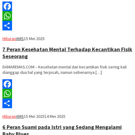
Facebook
WhatsApp
Share
Hiburan
AMS
15 Mei 2025
7 Peran Kesehatan Mental Terhadap Kecantikan Fisik
Seseorang
DAMAREMAS.COM – Kesehatan mental dan kecantikan fisik sering kali
dianggap dua hal yang terpisah, namun sebenarnya […]
Facebook
WhatsApp
Share
Hiburan
AMS
15 Mei 2025
14 Mei 2025
6 Peran Suami pada Istri yang Sedang Mengalami
Baby Blues