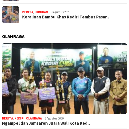
BERITA
,
HIBURAN
9 Agustus 2025
Kerajinan Bambu Khas Kediri Tembus Pasar…
OLAHRAGA
BERITA
,
KEDIRI
,
OLAHRAGA
3 Agustus 2026
Ngampel dan Jamsaren Juara Wali Kota Ked…