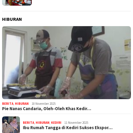
HIBURAN
BERITA
,
HIBURAN
18 November 2025
Pie Nanas Candaria, Oleh-Oleh Khas Kedir…
BERITA
,
HIBURAN
,
KEDIRI
11 November 2025
Ibu Rumah Tangga di Kediri Sukses Ekspor…