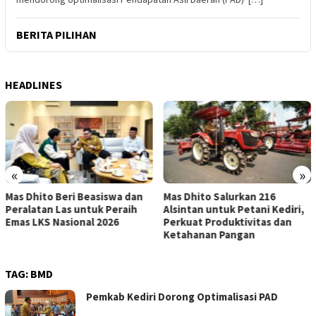
BERITA PILIHAN
HEADLINES
«
»
Mas Dhito Salurkan 216
Gus Qowim: Tata Kelola dan
Alsintan untuk Petani Kediri,
Kepastian Hukum Jadi Kunci
Perkuat Produktivitas dan
Cegah Konflik Tanah Wakaf
Ketahanan Pangan
TAG:
BMD
Pemkab Kediri Dorong Optimalisasi PAD