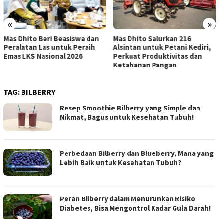
«
»
 dan
Mas Dhito Salurkan 216
Gus Qowim: Tata Kelola 
ih
Alsintan untuk Petani Kediri,
Kepastian Hukum Jadi Ku
Perkuat Produktivitas dan
Cegah Konflik Tanah Wa
Ketahanan Pangan
TAG:
BILBERRY
Resep Smoothie Bilberry yang Simple dan
Nikmat, Bagus untuk Kesehatan Tubuh!
Perbedaan Bilberry dan Blueberry, Mana yang
Lebih Baik untuk Kesehatan Tubuh?
Peran Bilberry dalam Menurunkan Risiko
Diabetes, Bisa Mengontrol Kadar Gula Darah!