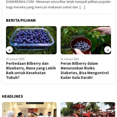
DAMAREMAS.COM - Minuman smoothie telah menjadi pilihan populer
bagi mereka yang mencari makanan sehat dan […]
BERITA PILIHAN
«
»
21 Januari 2025
21 Januari 2025
y dan
Peran Bilberry dalam
Mengenal Sejarah dan
ang Lebih
Menurunkan Risiko
Budidaya Bilberry di Er
tan
Diabetes, Bisa Mengontrol
Bagus untuk Kesehata
Kadar Gula Darah!
Mata?
HEADLINES