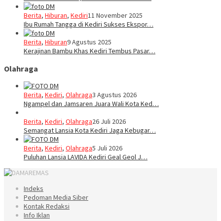
Berita
,
Hiburan
,
Kediri
11 November 2025
Ibu Rumah Tangga di Kediri Sukses Ekspor…
Berita
,
Hiburan
9 Agustus 2025
Kerajinan Bambu Khas Kediri Tembus Pasar…
Olahraga
Berita
,
Kediri
,
Olahraga
3 Agustus 2026
Ngampel dan Jamsaren Juara Wali Kota Ked…
Berita
,
Kediri
,
Olahraga
26 Juli 2026
Semangat Lansia Kota Kediri Jaga Kebugar…
Berita
,
Kediri
,
Olahraga
5 Juli 2026
Puluhan Lansia LAVIDA Kediri Geal Geol J…
Indeks
Pedoman Media Siber
Kontak Redaksi
Info Iklan