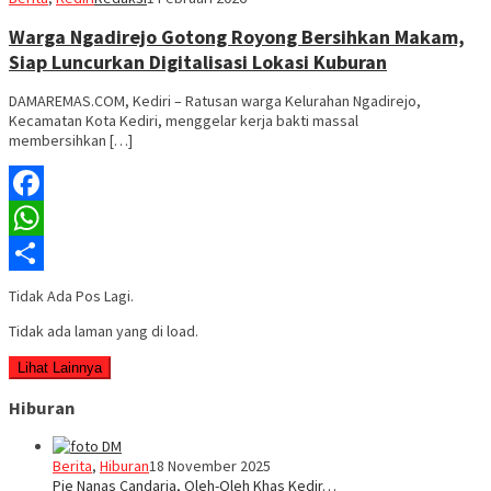
Warga Ngadirejo Gotong Royong Bersihkan Makam,
Siap Luncurkan Digitalisasi Lokasi Kuburan
DAMAREMAS.COM, Kediri – Ratusan warga Kelurahan Ngadirejo,
Kecamatan Kota Kediri, menggelar kerja bakti massal
membersihkan […]
Facebook
WhatsApp
Share
Tidak Ada Pos Lagi.
Tidak ada laman yang di load.
Lihat Lainnya
Hiburan
Berita
,
Hiburan
18 November 2025
Pie Nanas Candaria, Oleh-Oleh Khas Kedir…