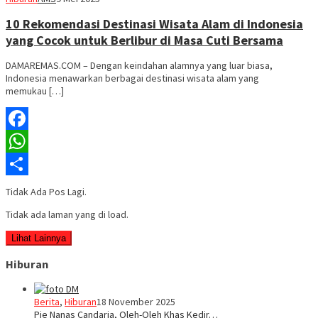
10 Rekomendasi Destinasi Wisata Alam di Indonesia
yang Cocok untuk Berlibur di Masa Cuti Bersama
DAMAREMAS.COM – Dengan keindahan alamnya yang luar biasa,
Indonesia menawarkan berbagai destinasi wisata alam yang
memukau […]
Facebook
WhatsApp
Share
Tidak Ada Pos Lagi.
Tidak ada laman yang di load.
Lihat Lainnya
Hiburan
Berita
,
Hiburan
18 November 2025
Pie Nanas Candaria, Oleh-Oleh Khas Kedir…