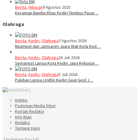
Berita
,
Hiburan
9 Agustus 2025
Kerajinan Bambu Khas Kediri Tembus Pasar…
Olahraga
Berita
,
Kediri
,
Olahraga
3 Agustus 2026
Ngampel dan Jamsaren Juara Wali Kota Ked…
Berita
,
Kediri
,
Olahraga
26 Juli 2026
Semangat Lansia Kota Kediri Jaga Kebugar…
Berita
,
Kediri
,
Olahraga
5 Juli 2026
Puluhan Lansia LAVIDA Kediri Geal Geol J…
Indeks
Pedoman Media Siber
Kontak Redaksi
Info Iklan
Redaksi
Tentang Kami
Jaringan Social