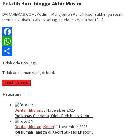
Pelatih Baru hingga Akhir Musim
DAMAREMAS.COM, Kediri – Manajemen Persik Kediri akhirnya resmi
menunjuk Divaldo Alves sebagai pelatih kepala baru […]
Facebook
WhatsApp
Share
Tidak Ada Pos Lagi.
Tidak ada laman yang di load.
Lihat Lainnya
Hiburan
Berita
,
Hiburan
18 November 2025
Pie Nanas Candaria, Oleh-Oleh Khas Kedir…
Berita
,
Hiburan
,
Kediri
11 November 2025
Ibu Rumah Tangga di Kediri Sukses Ekspor…