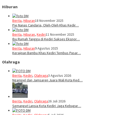
Hiburan
Berita
,
Hiburan
18 November 2025
Pie Nanas Candaria, Oleh-Oleh Khas Kedir…
Berita
,
Hiburan
,
Kediri
11 November 2025
Ibu Rumah Tangga di Kediri Sukses Ekspor…
Berita
,
Hiburan
9 Agustus 2025
Kerajinan Bambu Khas Kediri Tembus Pasar…
Olahraga
Berita
,
Kediri
,
Olahraga
3 Agustus 2026
Ngampel dan Jamsaren Juara Wali Kota Ked…
Berita
,
Kediri
,
Olahraga
26 Juli 2026
Semangat Lansia Kota Kediri Jaga Kebugar…