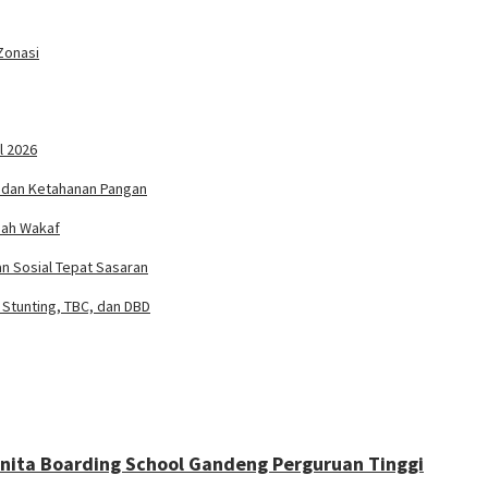
 Zonasi
l 2026
as dan Ketahanan Pangan
nah Wakaf
n Sosial Tepat Sasaran
Stunting, TBC, dan DBD
nita Boarding School Gandeng Perguruan Tinggi