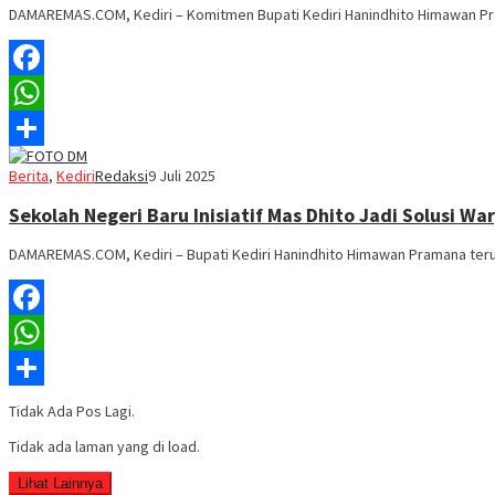
DAMAREMAS.COM, Kediri – Komitmen Bupati Kediri Hanindhito Himawan Pr
Facebook
WhatsApp
Share
Berita
,
Kediri
Redaksi
9 Juli 2025
Sekolah Negeri Baru Inisiatif Mas Dhito Jadi Solusi Wa
DAMAREMAS.COM, Kediri – Bupati Kediri Hanindhito Himawan Pramana te
Facebook
WhatsApp
Share
Tidak Ada Pos Lagi.
Tidak ada laman yang di load.
Lihat Lainnya